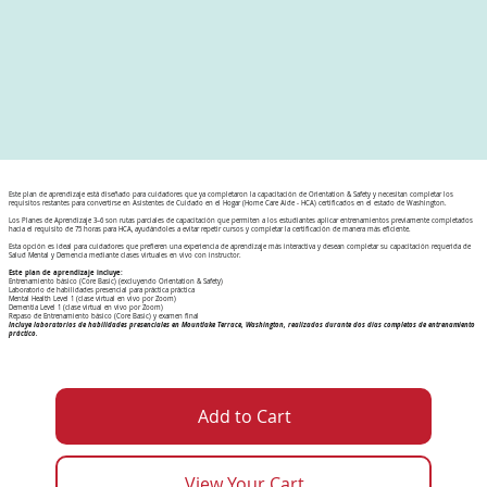
Este plan de aprendizaje está diseñado para cuidadores que ya completaron la capacitación de Orientation & Safety y necesitan completar los
requisitos restantes para convertirse en Asistentes de Cuidado en el Hogar (Home Care Aide - HCA) certificados en el estado de Washington.
Los Planes de Aprendizaje 3–6 son rutas parciales de capacitación que permiten a los estudiantes aplicar entrenamientos previamente completados
hacia el requisito de 75 horas para HCA, ayudándoles a evitar repetir cursos y completar la certificación de manera más eficiente.
Esta opción es ideal para cuidadores que prefieren una experiencia de aprendizaje más interactiva y desean completar su capacitación requerida de
Salud Mental y Demencia mediante clases virtuales en vivo con instructor.
Este plan de aprendizaje incluye:
Entrenamiento básico (Core Basic) (excluyendo Orientation & Safety)
Laboratorio de habilidades presencial para práctica práctica
Mental Health Level 1 (clase virtual en vivo por Zoom)
Dementia Level 1 (clase virtual en vivo por Zoom)
Repaso de Entrenamiento básico (Core Basic) y examen final
Incluye laboratorios de habilidades presenciales en Mountlake Terrace, Washington, realizados durante dos días completos de entrenamiento
práctico.
Add to Cart
View Your Cart