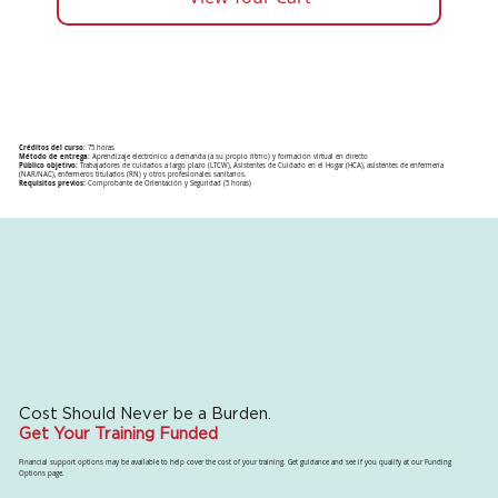
Créditos del curso:
75 horas
Método de entrega:
Aprendizaje electrónico a demanda (a su propio ritmo) y formación virtual en directo
Público objetivo:
Trabajadores de cuidados a largo plazo (LTCW), Asistentes de Cuidado en el Hogar (HCA), asistentes de enfermería
(NAR/NAC), enfermeros titulados (RN) y otros profesionales sanitarios.
Requisitos previos:
Comprobante de Orientación y Seguridad (5 horas)
Cost Should Never be a Burden.
Get Your Training Funded
Financial support options may be available to help cover the cost of your training. Get guidance and see if you qualify at our Funding
Options page.