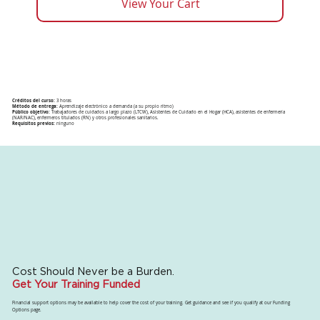
View Your Cart
Créditos del curso:
3 horas
Método de entrega:
Aprendizaje electrónico a demanda (a su propio ritmo)
Público objetivo:
Trabajadores de cuidados a largo plazo (LTCW), Asistentes de Cuidado en el Hogar (HCA), asistentes de enfermería
(NAR/NAC), enfermeros titulados (RN) y otros profesionales sanitarios.
Requisitos previos:
ninguno
Cost Should Never be a Burden.
Get Your Training Funded
Financial support options may be available to help cover the cost of your training. Get guidance and see if you qualify at our Funding
Options page.