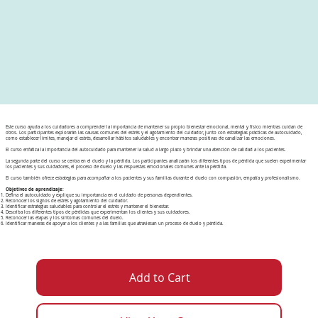
Este curso ayuda a los cuidadores a comprender la importancia de mantener su propio bienestar emocional, mental y físico mientras cuidan de
otros. Los participantes explorarán las causas comunes del estrés y el agotamiento del cuidador, junto con estrategias prácticas de autocuidado,
como establecer límites, manejar el estrés, desarrollar hábitos saludables y encontrar maneras positivas de canalizar las emociones.
El curso enfatiza la importancia del autocuidado para mantener la salud a largo plazo y brindar una atención de calidad a los pacientes.
La segunda parte del curso se centra en el duelo y la pérdida. Los participantes analizarán los diferentes tipos de pérdida que suelen experimentar
los pacientes y sus cuidadores, el proceso de duelo y las respuestas emocionales comunes ante la pérdida.
El curso también ofrece estrategias para acompañar a los pacientes y sus familias durante el duelo con compasión, empatía y profesionalismo.
Objetivos de aprendizaje:
Defina el autocuidado y explique su importancia en el cuidado de personas dependientes.
Reconocer los signos de estrés y agotamiento del cuidador.
Identificar estrategias saludables para controlar el estrés y mantener el bienestar.
Describa los diferentes tipos de pérdidas que experimentan los clientes y sus cuidadores.
Reconocer las etapas y los síntomas comunes del duelo.
Identificar maneras de apoyar a los clientes y a las familias que atraviesan un proceso de duelo y pérdida.
Add to Cart